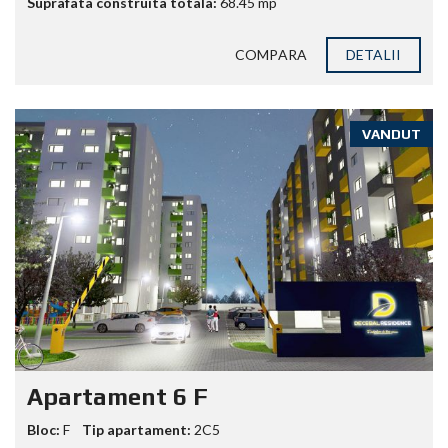
Suprafata construita totala:
68.45
mp
COMPARA
DETALII
VANDUT
Apartament 6 F
Bloc:
F
Tip apartament:
2C5