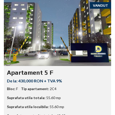
VANDUT
Apartament 5 F
430,000 RON + TVA 9%
Bloc:
F
Tip apartament:
2C4
Suprafata utila totala:
55.60
mp
Suprafata utila locuibila:
55.60
mp