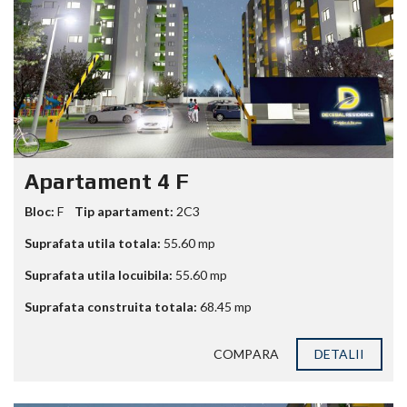
Apartament 4 F
Bloc:
F
Tip apartament:
2C3
Suprafata utila totala:
55.60
mp
Suprafata utila locuibila:
55.60
mp
Suprafata construita totala:
68.45
mp
COMPARA
DETALII