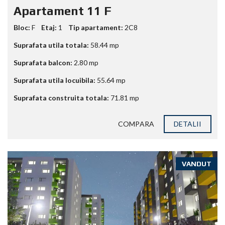
Apartament 11 F
Bloc:
F
Etaj:
1
Tip apartament:
2C8
Suprafata utila totala:
58.44
mp
Suprafata balcon:
2.80
mp
Suprafata utila locuibila:
55.64
mp
Suprafata construita totala:
71.81
mp
COMPARA
DETALII
VANDUT