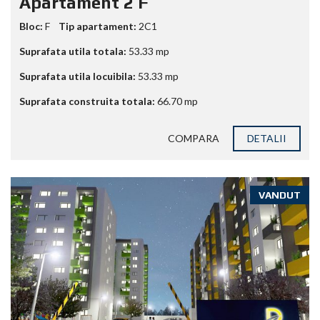
Apartament 2 F
Bloc:
F
Tip apartament:
2C1
Suprafata utila totala:
53.33
mp
Suprafata utila locuibila:
53.33
mp
Suprafata construita totala:
66.70
mp
COMPARA
DETALII
VANDUT