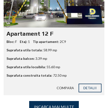
Apartament 12 F
Bloc:
F
Etaj:
1
Tip apartament:
2C9
Suprafata utila totala:
58.99
mp
Suprafata balcon:
3.39
mp
Suprafata utila locuibila:
55.60
mp
Suprafata construita totala:
72.50
mp
COMPARA
DETALII
INCARCA MAI MULTE