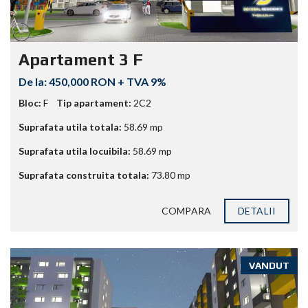
Apartament 3 F
450,000 RON + TVA 9%
Bloc:
F
Tip apartament:
2C2
Suprafata utila totala:
58.69
mp
Suprafata utila locuibila:
58.69
mp
Suprafata construita totala:
73.80
mp
COMPARA
DETALII
VANDUT