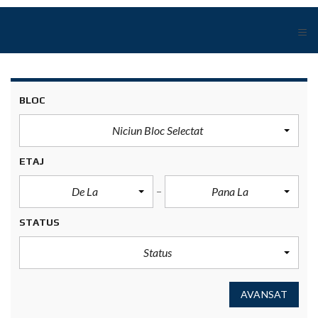
≡
BLOC
Niciun Bloc Selectat
ETAJ
De La
Pana La
STATUS
Status
AVANSAT