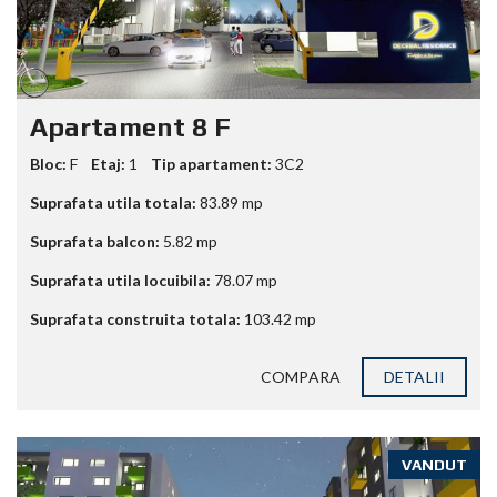
Apartament 8 F
Bloc:
F
Etaj:
1
Tip apartament:
3C2
Suprafata utila totala:
83.89
mp
Suprafata balcon:
5.82
mp
Suprafata utila locuibila:
78.07
mp
Suprafata construita totala:
103.42
mp
COMPARA
DETALII
VANDUT