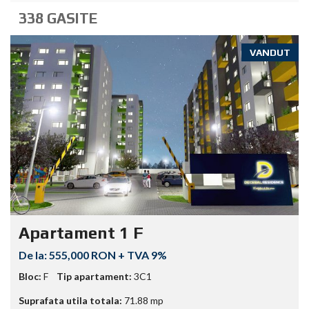
338 GASITE
VANDUT
Apartament 1 F
555,000 RON + TVA 9%
Bloc:
F
Tip apartament:
3C1
Suprafata utila totala:
71.88
mp